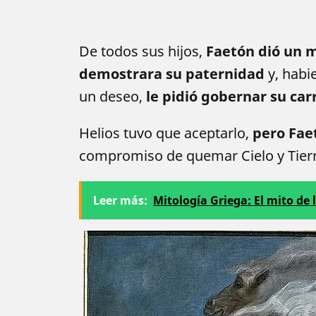
De todos sus hijos,
Faetón dió un mi
demostrara su paternidad
y, habi
un deseo,
le pidió gobernar su car
Helios tuvo que aceptarlo,
pero Fae
compromiso de quemar Cielo y Tierr
Leer más:
Mitología Griega: El mito de 