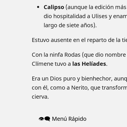
Calipso
(aunque la edición más p
dio hospitalidad a Ulises y enam
largo de siete años).
Estuvo ausente en el reparto de la ti
Con la ninfa Rodas (que dio nombre a
Clímene tuvo a
las Helíades
.
Era un Dios puro y bienhechor, aun
con él, como a Nerito, que transfo
cierva.
👁️‍🗨️ Menú Rápido