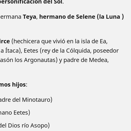
personificación del Sol
.
 hermana
Teya
,
hermano de Selene (la Luna )
irce
(hechicera que vivió en la isla de Ea,
a Ítaca), Eetes (rey de la Cólquida, poseedor
Jasón los Argonautas) y padre de Medea,
mos hijos
:
dre del Minotauro)
mano Eetes)
del Dios río Asopo)