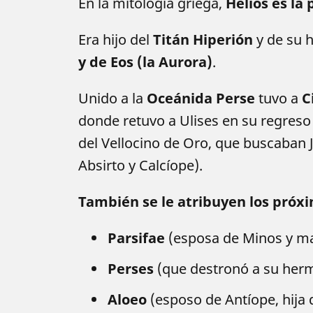
En la mitología griega,
Helios es la 
Era hijo del
Titán Hiperión
y de su
y de Eos (la Aurora)
.
Unido a la
Oceánida Perse
tuvo a
C
donde retuvo a Ulises en su regreso 
del Vellocino de Oro, que buscaban 
Absirto y Calcíope).
También se le atribuyen los próxi
Parsifae
(esposa de Minos y ma
Perses
(que destronó a su her
Aloeo
(esposo de Antíope, hija 